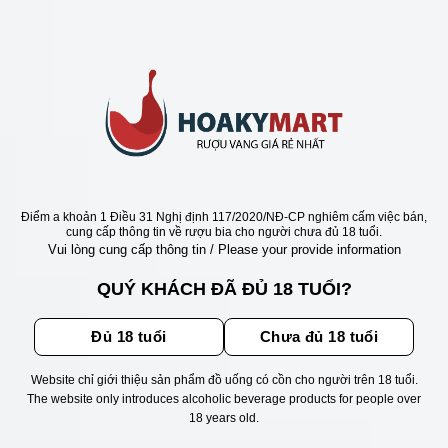
HoaKymart?
HoaKymart.net là địa chỉ uy tín chuyên cung cấp
rượu vang nhập khẩu chính hãng, được nhiều
khách hàng tin tưởng.
Cam kết từ HoaKymart:
Điểm a khoản 1 Điều 31 Nghị định 117/2020/NĐ-CP nghiêm cấm việc bán,
* Rượu vang Pinot Noir chính hãng 100%
cung cấp thông tin về rượu bia cho người chưa đủ 18 tuổi.
Vui lòng cung cấp thông tin / Please your provide information
* Giá cạnh tranh – nhiều phân khúc lựa chọn
QUÝ KHÁCH ĐÃ ĐỦ 18 TUỔI?
* Tư vấn đúng nhu cầu, không bán theo “mác đắt
Đủ 18 tuổi
Chưa đủ 18 tuổi
tiền”
Website chỉ giới thiệu sản phẩm đồ uống có cồn cho người trên 18 tuổi.
* Giao hàng nhanh, đóng gói cẩn thận
The website only introduces alcoholic beverage products for people over
18 years old.
* Phù hợp mua lẻ – mua số lượng – mua làm quà