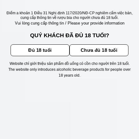
Tạo khí thế vui vẻ, ấm cúng.
Điểm a khoản 1 Điều 31 Nghị định 117/2020/NĐ-CP nghiêm cấm việc bán,
cung cấp thông tin về rượu bia cho người chưa đủ 18 tuổi.
✔ Vang đỏ Pháp Bordeaux
Vui lòng cung cấp thông tin / Please your provide information
Phù hợp không gian trang trọng hoặc tiếp khách
QUÝ KHÁCH ĐÃ ĐỦ 18 TUỔI?
nước ngoài.
Đủ 18 tuổi
Chưa đủ 18 tuổi
Cách chọn “đúng loại vang – đúng thời điểm”
Website chỉ giới thiệu sản phẩm đồ uống có cồn cho người trên 18 tuổi.
để tiếp khách
The website only introduces alcoholic beverage products for people over
18 years old.
✔ Khi tiếp đối tác làm ăn
→ Chọn vang đỏ đậm vừa, nhãn sang: Amarone,
Bordeaux, Cabernet.
✔ Khi tiếp khách tại nhà
→ Merlot hoặc Chardonnay là phù hợp nhất.