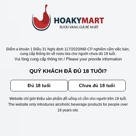
Chọn theo hương vị mong muốn
* Thích cay tiêu: Shiraz Barossa
* Thích ngọt trái cây: Shiraz McLaren Vale
Điểm a khoản 1 Điều 31 Nghị định 117/2020/NĐ-CP nghiêm cấm việc bán,
* Thích phong cách cổ điển: Shiraz Hunter
cung cấp thông tin về rượu bia cho người chưa đủ 18 tuổi.
Vui lòng cung cấp thông tin / Please your provide information
Kiểm tra năm sản xuất (Vintage)
QUÝ KHÁCH ĐÃ ĐỦ 18 TUỔI?
Shiraz Úc thông thường ngon nhất sau 3–7 năm.
Đủ 18 tuổi
Chưa đủ 18 tuổi
* Nếu mua để thưởng thức ngay → chọn vintage 2–
Website chỉ giới thiệu sản phẩm đồ uống có cồn cho người trên 18 tuổi.
The website only introduces alcoholic beverage products for people over
4 năm.
18 years old.
* Nếu mua để trữ → chọn vintage tốt và ủ lâu hơn.