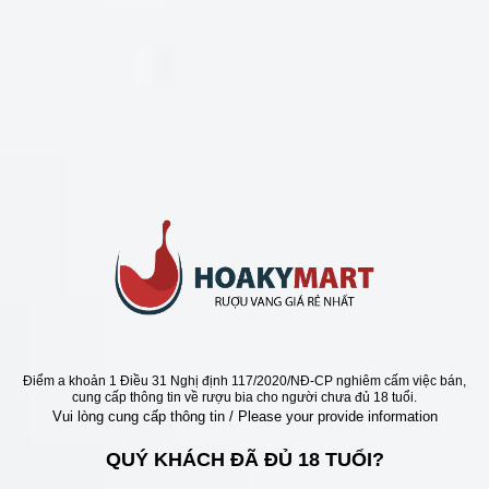
Ưu đãi đặc biệt
Điểm a khoản 1 Điều 31 Nghị định 117/2020/NĐ-CP nghiêm cấm việc bán,
Hiện tại, chúng tôi có chương trình ưu đãi đặc biệt dành
cung cấp thông tin về rượu bia cho người chưa đủ 18 tuổi.
Vui lòng cung cấp thông tin / Please your provide information
cho Rượu Vang Pháp Les Tours de Belcier:
QUÝ KHÁCH ĐÃ ĐỦ 18 TUỔI?
Giá gốc:
1.850.000 ₫