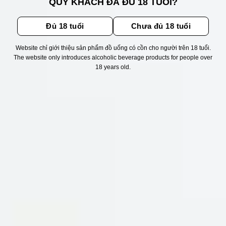
QUÝ KHÁCH ĐÃ ĐỦ 18 TUỔI?
Đủ 18 tuổi
Chưa đủ 18 tuổi
Website chỉ giới thiệu sản phẩm đồ uống có cồn cho người trên 18 tuổi.
The website only introduces alcoholic beverage products for people over
18 years old.