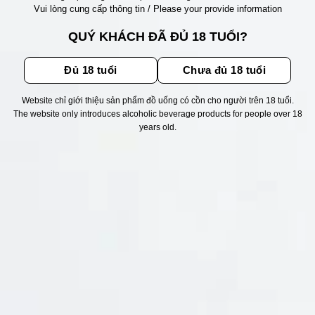
Vui lòng cung cấp thông tin / Please your provide information
Nhiệt độ bảo
16- 18 ĐộC
QUÝ KHÁCH ĐÃ ĐỦ 18 TUỔI?
quản:
Đủ 18 tuổi
Chưa đủ 18 tuổi
Website chỉ giới thiệu sản phẩm đồ uống có cồn cho người trên 18 tuổi.
The website only introduces alcoholic beverage products for people over 18
years old.
 RƯỢU VANG Ý 17 ĐỘ TERRE DI 
i viết hôm nay về Rượu Vang Ý 17 Độ Terre Di Mario. Chúng t