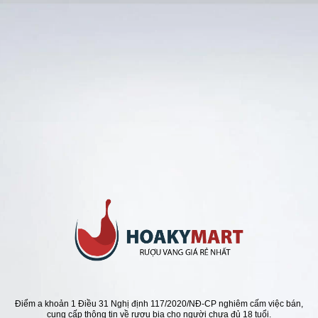
Bỏ
qua
nội
dung
Danh mục sản phẩm
-16%
Điểm a khoản 1 Điều 31 Nghị định 117/2020/NĐ-CP nghiêm cấm việc bán,
cung cấp thông tin về rượu bia cho người chưa đủ 18 tuổi.