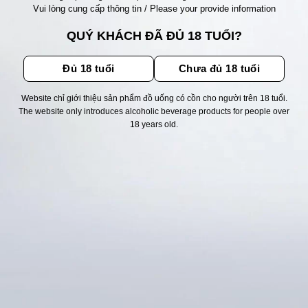
Vui lòng cung cấp thông tin / Please your provide information
QUÝ KHÁCH ĐÃ ĐỦ 18 TUỔI?
Đủ 18 tuổi
Chưa đủ 18 tuổi
Website chỉ giới thiệu sản phẩm đồ uống có cồn cho người trên 18 tuổi.
TRANG CHỦ
/
SẢN PHẨM BÁN CHẠY
The website only introduces alcoholic beverage products for people over
RƯỢU VANG Ý NARDELLI SALICE
18 years old.
SALENTINO – CỰC RẺ
Giá
Giá
1.050.000
880.000
₫
₫
gốc
hiện
GIÁ BÁN TỐT NHẤT – NHÀ PHÂN PHỐI ĐỘC QUYỀN
là:
tại
RƯỢU VANG Ý NARDELLI SALICE SALENTINO UỐNG
1.050.000 ₫.
là:
0987329793
CỰC NGON GIÁ RẺ TỐT NHẤT. ĐỊA CHỈ BÁN BUÔN
880.000 ₫.
BÁN SỈ RƯỢU VANG ARGENTINA 1853 OLD VINE