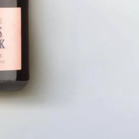
LIÊN HỆ
CHÍN
Số điện thoại: 0987329793
Chính S
Địa chỉ: 489 Hoàng Quốc Việt, Dịch
Chính S
Vọng Hậu, Cầu Giấy, Hà Nội, Việt Nam
Chính Sá
Email: hoakymart@gmail.com
Bảo Mật
WEBSITE: https://hoakymart.net/
Phương 