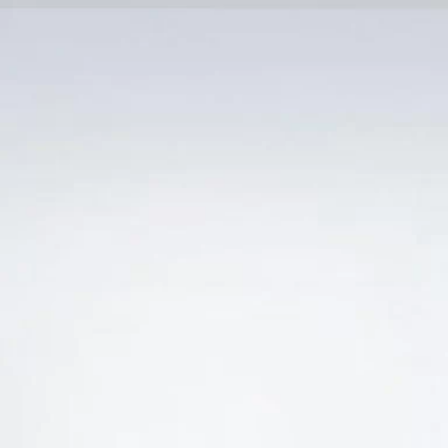
Trang Chủ
SẢN PHẨM KHUYẾN 
Ẻ “ĐẠI LÝ PHÂN PHỐI VANG Ý CROCIATO NEGR
-20%