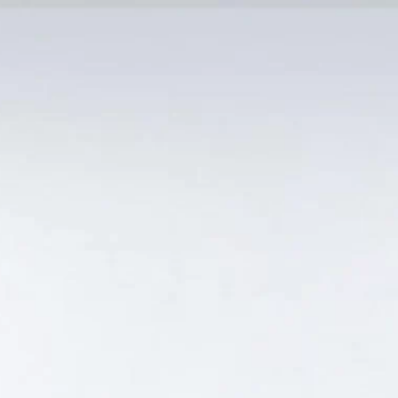
MẠI TỐT
Tin Tức
SẢN PHẨM BÁN CHẠY
GIỎ HÀNG /
0
₫
Hiển thị kết quả duy nhất
OAMARO