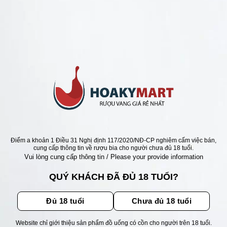
ANG Ý GIÁ RẺ NHẤT
Ý CROCIATO
AMARO 16,5 ĐỘ-RẺ NHẤT
Giá
Giá
000
₫
1.200.000
₫
gốc
hiện
là:
tại
1.500.000 ₫.
là:
1.200.000 ₫.
ẬN ƯU ĐÃI
Điểm a khoản 1 Điều 31 Nghị định 117/2020/NĐ-CP nghiêm cấm việc bán,
cung cấp thông tin về rượu bia cho người chưa đủ 18 tuổi.
Vui lòng cung cấp thông tin / Please your provide information
ãi, sự kiện mới nhất dành cho
QUÝ KHÁCH ĐÃ ĐỦ 18 TUỔI?
Đủ 18 tuổi
Chưa đủ 18 tuổi
Website chỉ giới thiệu sản phẩm đồ uống có cồn cho người trên 18 tuổi.