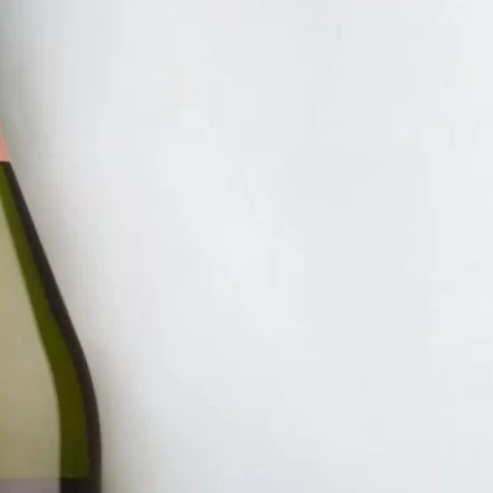
RƯỢU V
VANG 
NEGRO
1.500.
ĐĂNG KÝ EMAIL NH
Đăng ký để nhận thông báo mới nhất về khuyến m
bạn.