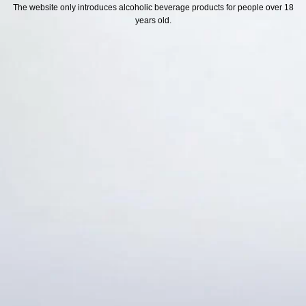
H SÁCH
Địa chỉ
The website only introduces alcoholic beverage products for people over 18
years old.
ách Hoàn Tiền
ách Giao Hàng
ch Đổi Trả - Bảo Hành
 Thông Tin Khách Hàng
Thức Thanh Toán
Thống kê truy cập
👁 Tổng truy cập:
1725645
📅 Hôm nay:
4414
📆 Hôm qua:
12384
🟢 Đang online:
60