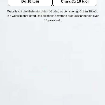
Đủ 18 tuổi
Chưa đủ 18 tuổi
Website chỉ giới thiệu sản phẩm đồ uống có cồn cho người trên 18 tuổi.
Thống kê truy cập
The website only introduces alcoholic beverage products for people over
18 years old.
👁 Tổng truy cập:
1726366
📅 Hôm nay:
5135
📆 Hôm qua:
12384
🟢 Đang online:
42
Fanpapge