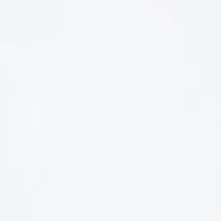
LIÊN HỆ
Số điện thoại: 0987329793
Địa chỉ: 489 Hoàng Quốc Việt, Dịch Vọng Hậu, Cầu Giấy, Hà
Nội, Việt Nam
Email: hoakymart@gmail.com
WEBSITE: https://hoakymart.net/