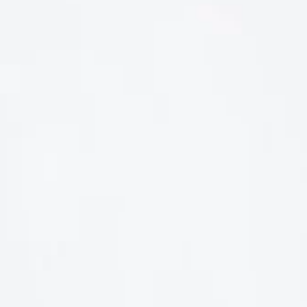
LIÊN HỆ
Số điện thoại: 0987329793
Địa chỉ: 489 Hoàng Quốc Việt, Dịch Vọng Hậu, Cầu Giấy, Hà
Nội, Việt Nam
Email: hoakymart@gmail.com
WEBSITE: https://hoakymart.net/