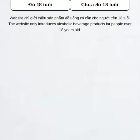
Đủ 18 tuổi
Chưa đủ 18 tuổi
Website chỉ giới thiệu sản phẩm đồ uống có cồn cho người trên 18 tuổi.
Thống kê truy cập
The website only introduces alcoholic beverage products for people over
18 years old.
👁 Tổng truy cập:
1755163
📅 Hôm nay:
3990
📆 Hôm qua:
14948
🟢 Đang online:
41
Fanpapge