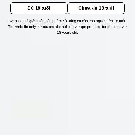
Đủ 18 tuổi
Chưa đủ 18 tuổi
Website chỉ giới thiệu sản phẩm đồ uống có cồn cho người trên 18 tuổi.
The website only introduces alcoholic beverage products for people over
18 years old.