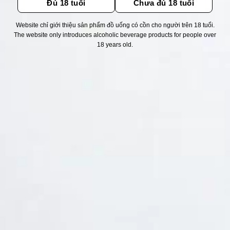
Đủ 18 tuổi
Chưa đủ 18 tuổi
Website chỉ giới thiệu sản phẩm đồ uống có cồn cho người trên 18 tuổi.
Thống kê truy cập
The website only introduces alcoholic beverage products for people over
18 years old.
👁 Tổng truy cập:
1715131
📅 Hôm nay:
6286
📆 Hôm qua:
11524
🟢 Đang online:
28
Fanpapge