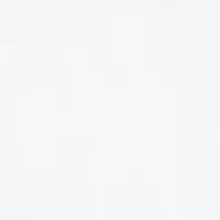
LIÊN HỆ
Số điện thoại: 0987329793
Địa chỉ: 489 Hoàng Quốc Việt, Dịch Vọng Hậu, Cầu Giấy, Hà
Nội, Việt Nam
Email: hoakymart@gmail.com
WEBSITE: https://hoakymart.net/