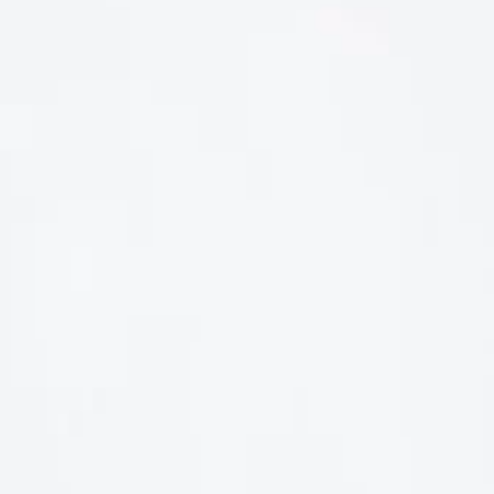
LIÊN HỆ
Số điện thoại: 0987329793
Địa chỉ: 489 Hoàng Quốc Việt, Dịch Vọng Hậu, Cầu Giấy, Hà
Nội, Việt Nam
Email: hoakymart@gmail.com
WEBSITE: https://hoakymart.net/