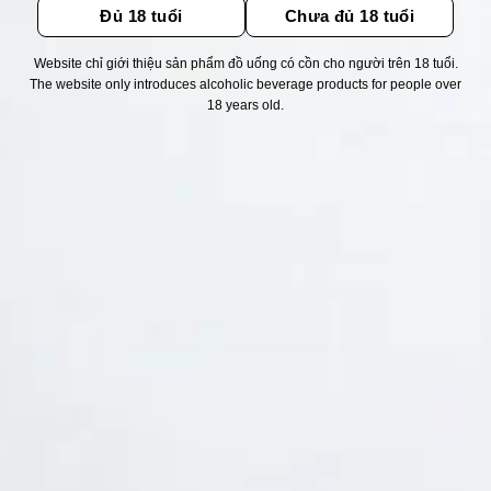
Đủ 18 tuổi
Chưa đủ 18 tuổi
Website chỉ giới thiệu sản phẩm đồ uống có cồn cho người trên 18 tuổi.
Thống kê truy cập
The website only introduces alcoholic beverage products for people over
18 years old.
👁 Tổng truy cập:
1738697
📅 Hôm nay:
2484
📆 Hôm qua:
14976
🟢 Đang online:
43
Fanpapge