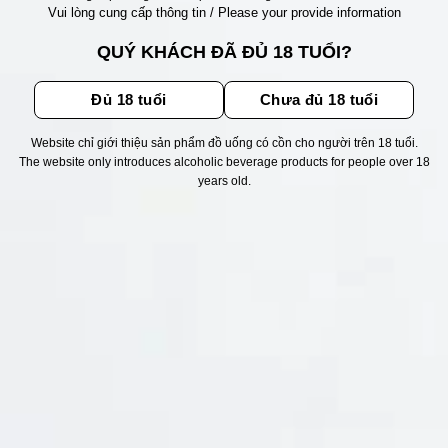
Vui lòng cung cấp thông tin / Please your provide information
QUÝ KHÁCH ĐÃ ĐỦ 18 TUỔI?
Đủ 18 tuổi
Chưa đủ 18 tuổi
Website chỉ giới thiệu sản phẩm đồ uống có cồn cho người trên 18 tuổi.
The website only introduces alcoholic beverage products for people over 18
years old.