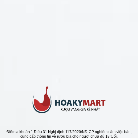
Phân hạng:
DOC
Tuổi cây nho:
25 Năm
Nhiệt độ uống
16-18 Độ
ngon nhất:
Thời gian thở:
30 Phút
Nhà sản xuất:
VELENOSI
Điểm a khoản 1 Điều 31 Nghị định 117/2020/NĐ-CP nghiêm cấm việc bán,
cung cấp thông tin về rượu bia cho người chưa đủ 18 tuổi.