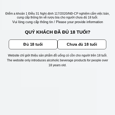
Điểm a khoản 1 Điều 31 Nghị định 117/2020/NĐ-CP nghiêm cấm việc bán,
cung cấp thông tin về rượu bia cho người chưa đủ 18 tuổi.
Vui lòng cung cấp thông tin / Please your provide information
QUÝ KHÁCH ĐÃ ĐỦ 18 TUỔI?
Đủ 18 tuổi
Chưa đủ 18 tuổi
Website chỉ giới thiệu sản phẩm đồ uống có cồn cho người trên 18 tuổi.
The website only introduces alcoholic beverage products for people over
18 years old.